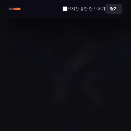
24시간 동안 안 보이기
닫기