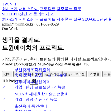
TWIN
H
회사소개
서비스안내
프로젝트
자주묻는 질문
SEO·GEO진단
↗
문의하기
↗
회사소개
서비스안내
프로젝트
자주묻는 질문
SEO·GEO진단
admin@twinh.co.kr · 051-639-8529
Our Work
생각을
결과로.
트윈에이치의 프로젝트.
기업, 공공기관, 축제, 브랜드와 함께한 디지털 프로젝트입니다.
전략·디자인·개발의 전 과정을 직접 수행했습니다.
부산축제조직위원회
전체
기업
축제·문화
공공·기관
랜딩·프로모션
쇼핑몰
리뉴
축제·문화 · 공공·기관 · 리뉴얼
110
Projects
진주미피부성형외과
기업 · 랜딩·프로모션 · 리뉴얼
↗
NCIA 차세대융합기술산업협회
기업 · 공공·기관 · 리뉴얼
↗
출산육아 줌인센터