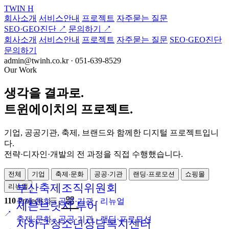
TWIN
H
회사소개
서비스안내
프로젝트
자주묻는 질문
SEO·GEO진단
↗
문의하기
↗
회사소개
서비스안내
프로젝트
자주묻는 질문
SEO·GEO진단
문의하기
admin@twinh.co.kr · 051-639-8529
Our Work
생각을
결과로.
트윈에이치의 프로젝트.
기업, 공공기관, 축제, 브랜드와 함께한 디지털 프로젝트입니
다.
전략·디자인·개발의 전 과정을 직접 수행했습니다.
전체
기업
축제·문화
공공·기관
랜딩·프로모션
쇼핑몰
부산축제조직위원회
리뉴얼
110
Projects
축제·문화 · 공공·기관 · 리뉴얼
세븐브릿지 투어
↗
축제·문화 · 공공·기관 · 랜딩·프로모션
사하구청소년상담복지센터