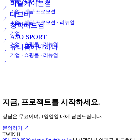
공공·기관 · 리뉴얼
머슬케어본점
↗
기업 · 랜딩·프로모션
테크비
↗
기업 · 랜딩·프로모션 · 리뉴얼
청학애드컴
↗
기업
ASO SPORT
↗
기업 · 쇼핑몰 · 리뉴얼
유니폼에반하다
↗
기업 · 쇼핑몰 · 리뉴얼
↗
지금, 프로젝트를 시작하세요.
상담은 무료이며, 1영업일 내에 답변드립니다.
문의하기
↗
TWIN
H